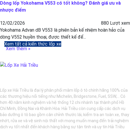
Dòng lốp Yokohama V553 có tốt không? Đánh giá ưu và
nhược điểm
12/02/2026
880 Lượt xem
Yokohama Advan dB V553 là phiên bản kế nhiệm hoàn hảo của
dòng V552 huyền thoại, được thiết kế để...
Xem tất cả kiến thức lốp xe
Xem thêm »
BẢO DƯỠNG Ô TÔ - LỐP XE - MÂM XE CHÍNH HÃNG
Lốp xe Hải Triều là đại lý phân phối mâm lốp ô tô chính hãng 100% của
các thương hiệu nổi tiếng như Michelin, Bridgestone, Fuel, SSW,... Có
hơn 40 năm kinh nghiệm và hệ thống 12 chi nhánh tại thành phố Hồ
Chí Minh, Đồng Nai và Khánh Hòa. Hải Triều còn cung cấp các dịch vụ
bảo dưỡng ô tô bao gồm cân chỉnh thước lái, kiểm tra an toàn xe, thay
nhớt, rửa xe và vệ sinh nội thất với mong muốn mang đến trải nghiệm
dịch vụ tốt nhất đến khách hàng bằng sự tận tình và uy tín Hải Triều