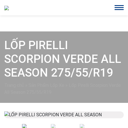
LỐP PIRELLI
SCORPION VERDE ALL
SEASON 275/55/R19
Trang chủ
»
Sản Phẩm Lốp Xe
»
Lốp Pirelli Scorpion Verde
All Season 275/55/R19
Previous
Next