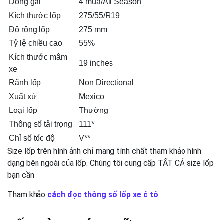
Dòng gai
4 mùa/All Season
Kích thước lốp
275/55/R19
Độ rộng lốp
275 mm
Tỷ lệ chiều cao
55%
Kích thước mâm
19 inches
xe
Rãnh lốp
Non Directional
Xuất xứ
Mexico
Loại lốp
Thường
Thông số tải trọng
111*
Chỉ số tốc độ
V**
Size lốp trên hình ảnh chỉ mang tính chất tham khảo hình
dạng bên ngoài của lốp. Chúng tôi cung cấp TẤT CẢ size lốp
bạn cần
Tham khảo
cách đọc thông số lốp xe ô tô