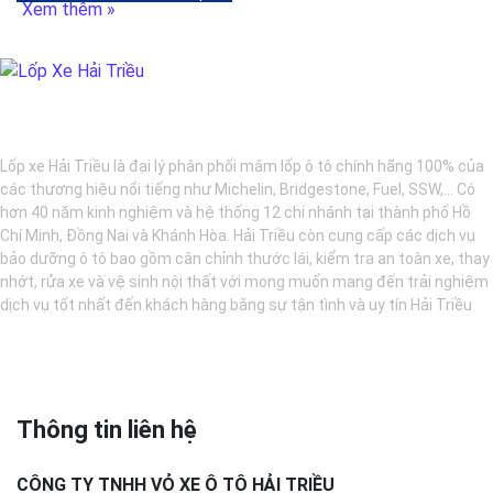
Xem thêm »
BẢO DƯỠNG Ô TÔ - LỐP XE - MÂM XE CHÍNH HÃNG
Lốp xe Hải Triều là đại lý phân phối mâm lốp ô tô chính hãng 100% của
các thương hiệu nổi tiếng như Michelin, Bridgestone, Fuel, SSW,... Có
hơn 40 năm kinh nghiệm và hệ thống 12 chi nhánh tại thành phố Hồ
Chí Minh, Đồng Nai và Khánh Hòa. Hải Triều còn cung cấp các dịch vụ
bảo dưỡng ô tô bao gồm cân chỉnh thước lái, kiểm tra an toàn xe, thay
nhớt, rửa xe và vệ sinh nội thất với mong muốn mang đến trải nghiệm
dịch vụ tốt nhất đến khách hàng bằng sự tận tình và uy tín Hải Triều
Thông tin liên hệ
CÔNG TY TNHH VỎ XE Ô TÔ HẢI TRIỀU