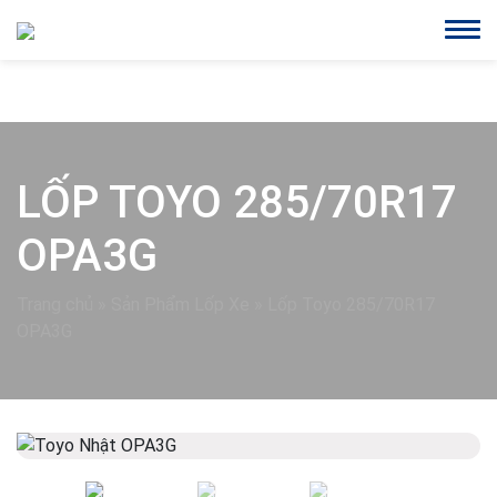
LỐP TOYO 285/70R17
OPA3G
Trang chủ
»
Sản Phẩm Lốp Xe
»
Lốp Toyo 285/70R17
OPA3G
Previous
Next