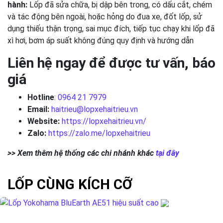
hành:
Lốp đã sửa chữa, bị dập bên trong, có dấu cắt, chém
và tác động bên ngoài, hoặc hỏng do đua xe, đốt lốp, sử
dụng thiếu thận trọng, sai mục đích, tiếp tục chạy khi lốp đã
xì hơi, bơm áp suất không đúng quy định và hướng dẫn
Liên hệ ngay để được tư vấn, báo
giá
Hotline
:
0964 21 7979
Email:
haitrieu@lopxehaitrieu.vn
Website:
https://lopxehaitrieu.vn/
Zalo:
https://zalo.me/lopxehaitrieu
>> Xem thêm hệ thống các chi nhánh khác
tại đây
LỐP CÙNG KÍCH CỠ