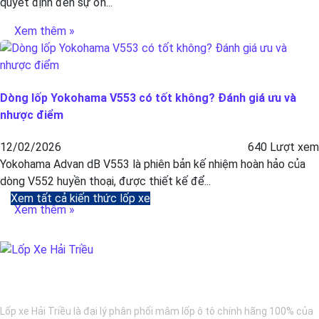
quyết định đến sự ổn...
Xem thêm »
Dòng lốp Yokohama V553 có tốt không? Đánh giá ưu và
nhược điểm
12/02/2026
640 Lượt xem
Yokohama Advan dB V553 là phiên bản kế nhiệm hoàn hảo của
dòng V552 huyền thoại, được thiết kế để...
Xem tất cả kiến thức lốp xe
Xem thêm »
BẢO DƯỠNG Ô TÔ - LỐP XE - MÂM XE CHÍNH HÃNG
Lốp xe Hải Triều là đại lý phân phối mâm lốp ô tô chính hãng 100% của