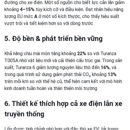
đường cho xe điện. Một số nguồn cho biết lực cản lăn giảm
khoảng
4–15%
tùy kích cỡ và điều kiện.
Đạt nhãn hiệu năng
lượng EU mức
A
ở một số kích thước, cho thấy hiệu suất
vượt trội và tiết kiệm hơn so với dòng trước
5. Độ bền & phát triển bền vững
Khả năng chịu mài mòn tăng khoảng
22%
so với Turanza
T005A nhờ vật liệu mới và cải thiện cấu trúc gai.
Trong sản
xuất, Turanza 6 giảm lượng nguyên liệu thô đến
16%
, và
trong quá trình sử dụng giảm phát thải CO₂ khoảng
13%
trên mỗi km so với thế hệ cũ, thể hiện cam kết với mô hình
kinh doanh tuần hoàn và thân thiện môi trường
6. Thiết kế thích hợp cả xe điện lẫn xe
truyền thống
Lốp được tinh chỉnh phù hợp với đặc thù xe EV: tải trọng