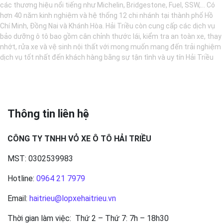
các thương hiệu nổi tiếng như Michelin, Bridgestone, Fuel, SSW,... Có
hơn 40 năm kinh nghiệm và hệ thống 12 chi nhánh tại thành phố Hồ
Chí Minh, Đồng Nai và Khánh Hòa. Hải Triều còn cung cấp các dịch vụ
bảo dưỡng ô tô bao gồm cân chỉnh thước lái, kiểm tra an toàn xe, thay
nhớt, rửa xe và vệ sinh nội thất với mong muốn mang đến trải nghiệm
dịch vụ tốt nhất đến khách hàng bằng sự tận tình và uy tín Hải Triều
Thông tin liên hệ
CÔNG TY TNHH VỎ XE Ô TÔ HẢI TRIỀU
MST: 0302539983
Hotline:
0964 21 7979
Email:
haitrieu@lopxehaitrieu.vn
Thời gian làm việc: Thứ 2 – Thứ 7: 7h – 18h30