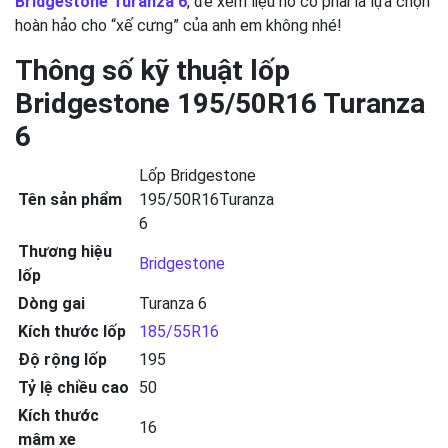
Bridgestone Turanza 6
, để xem liệu nó có phải là lựa chọn
hoàn hảo cho “xế cưng” của anh em không nhé!
Thông số kỹ thuật lốp
Bridgestone 195/50R16 Turanza
6
Lốp Bridgestone
Tên sản phẩm
195/50R16Turanza
6
Thương hiệu
Bridgestone
lốp
Dòng gai
Turanza 6
Kích thước lốp
185/55R16
Độ rộng lốp
195
Tỷ lệ chiều cao
50
Kích thước
16
mâm xe