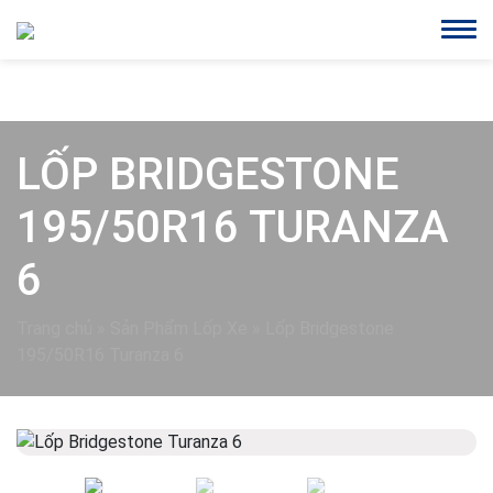
LỐP BRIDGESTONE
195/50R16 TURANZA
6
Trang chủ
»
Sản Phẩm Lốp Xe
»
Lốp Bridgestone
195/50R16 Turanza 6
Previous
Next