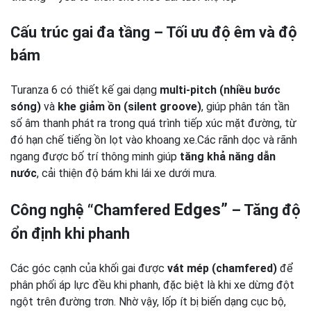
Cấu trúc gai đa tầng – Tối ưu độ êm và độ
bám
Turanza 6 có thiết kế gai dạng
multi-pitch (nhiều bước
sóng)
và
khe giảm ồn (silent groove)
, giúp phân tán tần
số âm thanh phát ra trong quá trình tiếp xúc mặt đường, từ
đó hạn chế tiếng ồn lọt vào khoang xe.Các rãnh dọc và rãnh
ngang được bố trí thông minh giúp
tăng khả năng dẫn
nước
, cải thiện độ bám khi lái xe dưới mưa.
Edges”
Công nghệ “Chamfered
– Tăng độ
ổn định khi phanh
Các góc cạnh của khối gai được
vát mép (chamfered)
để
phân phối áp lực đều khi phanh, đặc biệt là khi xe dừng đột
ngột trên đường trơn. Nhờ vậy, lốp ít bị biến dạng cục bộ,