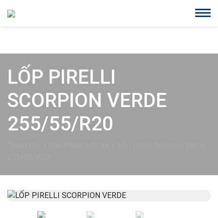
LỐP PIRELLI
SCORPION VERDE
255/55/R20
Trang chủ
»
Sản Phẩm Lốp Xe
»
Lốp Pirelli Scorpion Verde
255/55/R20
Previous
Next