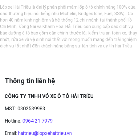
Lốp xe Hải Triều là đại lý phân phối mâm lốp ô tô chính hãng 100% của
các thương hiệu nổi tiếng như Michelin, Bridgestone, Fuel, SSW,... Có
hơn 40 năm kinh nghiệm và hệ thống 12 chi nhánh tại thành phố Hồ
Chí Minh, Đồng Nai và Khánh Hòa. Hải Triều còn cung cấp các dịch vụ
bảo dưỡng ô tô bao gồm cân chỉnh thước lái, kiểm tra an toàn xe, thay
nhớt, rửa xe và vệ sinh nội thất với mong muốn mang đến trải nghiệm
dịch vụ tốt nhất đến khách hàng bằng sự tận tình và uy tín Hải Triều
Thông tin liên hệ
CÔNG TY TNHH VỎ XE Ô TÔ HẢI TRIỀU
MST: 0302539983
Hotline:
0964 21 7979
Email:
haitrieu@lopxehaitrieu.vn