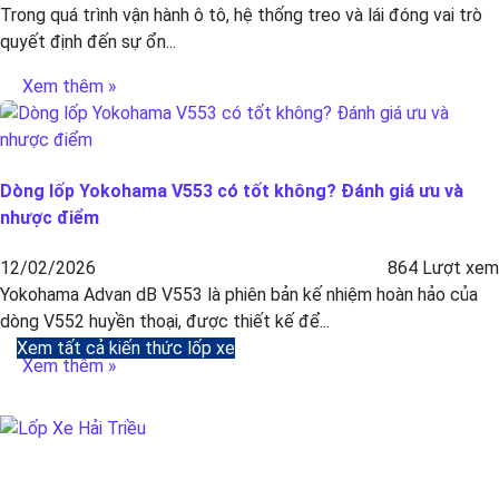
Trong quá trình vận hành ô tô, hệ thống treo và lái đóng vai trò
quyết định đến sự ổn...
Xem thêm »
Dòng lốp Yokohama V553 có tốt không? Đánh giá ưu và
nhược điểm
12/02/2026
864 Lượt xem
Yokohama Advan dB V553 là phiên bản kế nhiệm hoàn hảo của
dòng V552 huyền thoại, được thiết kế để...
Xem tất cả kiến thức lốp xe
Xem thêm »
BẢO DƯỠNG Ô TÔ - LỐP XE - MÂM XE CHÍNH HÃNG