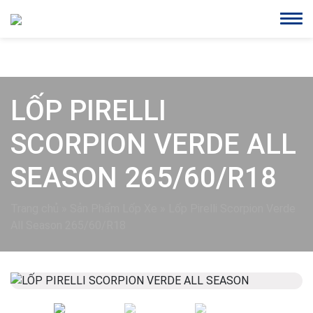
LỐP PIRELLI
SCORPION VERDE ALL
SEASON 265/60/R18
Trang chủ
»
Sản Phẩm Lốp Xe
»
Lốp Pirelli Scorpion Verde
All Season 265/60/R18
Previous
Next