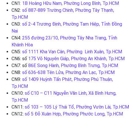
CN1:
1B Hoàng Hữu Nam, Phường Long Bình, Tp.HCM
CN2:
số 887-889 Trường Chinh, Phường Tây Thạnh,
Tp.HCM
CN3:
số 2-4 Trương Định, Phường Tam Hiệp, Tỉnh Đồng
Nai
CN4:
255 đường 23/10, Phường Tây Nha Trang, Tỉnh
Khánh Hòa
CN5:
số 1111 Kha Vạn Cân, Phường Linh Xuân, Tp.HCM
CN6: số
175 Võ Nguyên Giáp, Phường An Khánh, Tp.HCM
CN7: số
86E Song Hành, Phường Bình Trưng, Tp.HCM
CN8:
số 636-638 Tên Lửa, Phường An Lạc, Tp.HCM
CN9:
số 1409 Huỳnh Tấn Phát, Phường Phú Thuận,
Tp.HCM
CN10:
số C10 – C11 Nguyễn Văn Linh, Xã Bình Hưng,
Tp.HCM
CN11:
số 103 – 105 Lý Thái Tổ, Phường Vườn Lài, Tp.HCM
CN12:
số 5 Đỗ Xuân Hợp, Phường Phước Long, Tp.HCM