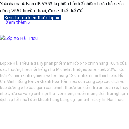
Yokohama Advan dB V553 là phiên bản kế nhiệm hoàn hảo của
dòng V552 huyền thoại, được thiết kế để...
Xem tất cả kiến thức lốp xe
Xem thêm »
BẢO DƯỠNG Ô TÔ - LỐP XE - MÂM XE CHÍNH HÃNG
Lốp xe Hải Triều là đại lý phân phối mâm lốp ô tô chính hãng 100% của
các thương hiệu nổi tiếng như Michelin, Bridgestone, Fuel, SSW,... Có
hơn 40 năm kinh nghiệm và hệ thống 12 chi nhánh tại thành phố Hồ
Chí Minh, Đồng Nai và Khánh Hòa. Hải Triều còn cung cấp các dịch vụ
bảo dưỡng ô tô bao gồm cân chỉnh thước lái, kiểm tra an toàn xe, thay
nhớt, rửa xe và vệ sinh nội thất với mong muốn mang đến trải nghiệm
dịch vụ tốt nhất đến khách hàng bằng sự tận tình và uy tín Hải Triều