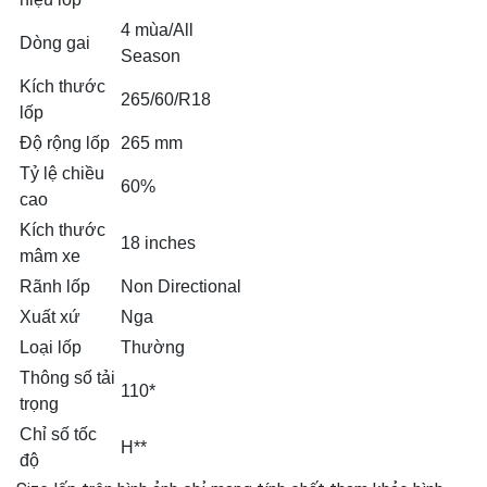
4 mùa/All
Dòng gai
Season
Kích thước
265/60/R18
lốp
Độ rộng lốp
265 mm
Tỷ lệ chiều
60%
cao
Kích thước
18 inches
mâm xe
Rãnh lốp
Non Directional
Xuất xứ
Nga
Loại lốp
Thường
Thông số tải
110*
trọng
Chỉ số tốc
H**
độ